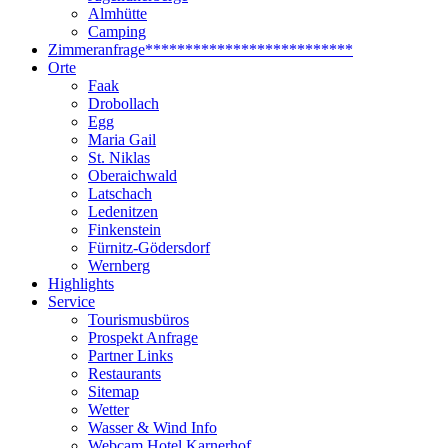
Almhütte
Camping
Zimmeranfrage
**************************
Orte
Faak
Drobollach
Egg
Maria Gail
St. Niklas
Oberaichwald
Latschach
Ledenitzen
Finkenstein
Fürnitz-Gödersdorf
Wernberg
Highlights
Service
Tourismusbüros
Prospekt Anfrage
Partner Links
Restaurants
Sitemap
Wetter
Wasser & Wind Info
Webcam Hotel Karnerhof