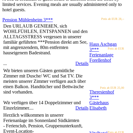
limited services
.
Evening m
eals are
usually
administered only to
hotel guests
.
Pension Mühlenheim
3***
Preis ab EUR
28,--
Den URLAUB GENIEßEN, sich
WOHLFÜHLEN, ENTSPANNEN und den
ALLTAGSSTRESS vergessen in unserer
familiär geführten ***Pension direkt am See,
Haus Aschgan
mit angrenzendem, 80m entfernten
3***
Preis ab EUR
hauseigenem Badestrand.
Ferienanlage
Forellenhof
...
Details
Wir bieten unseren Gästen gemütliche
Zimmer mit Dusche/ WC und Sat TV. Die
meisten unserer Zimmer verfügen auch über
einen Balkon. Handtücher und Bettwäsche
Preis ab EUR
25,00
sind vorhanden.
Theresienhof
3***
Wir verfügen über 14 Doppelzimmer und
Gästehaus
Einzelzimmer....
Details
Elisabeth
Herzlich willkommen in unserer
Ferienanlage im Sonnenland Südkärnten
- Ferienclub, Pension, Gruppenunterkunft,
Event-Location-
Preis ab EUR