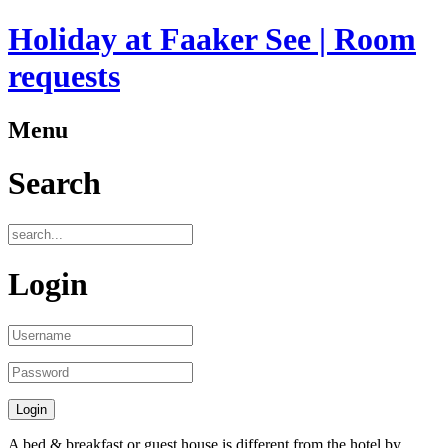
Holiday at Faaker See | Room
requests
Menu
Search
Login
A
bed &
breakfast
or
guest house
is
different from the
hotel
by