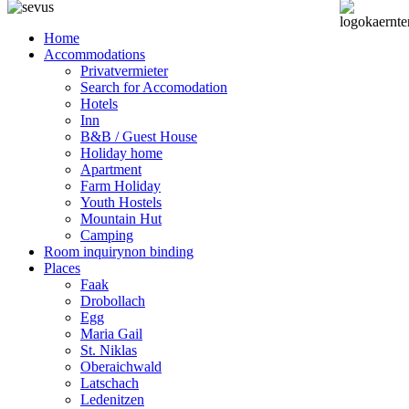
Home
Accommodations
Privatvermieter
Search for Accomodation
Hotels
Inn
B&B / Guest House
Holiday home
Apartment
Farm Holiday
Youth Hostels
Mountain Hut
Camping
Room inquiry
non binding
Places
Faak
Drobollach
Egg
Maria Gail
St. Niklas
Oberaichwald
Latschach
Ledenitzen