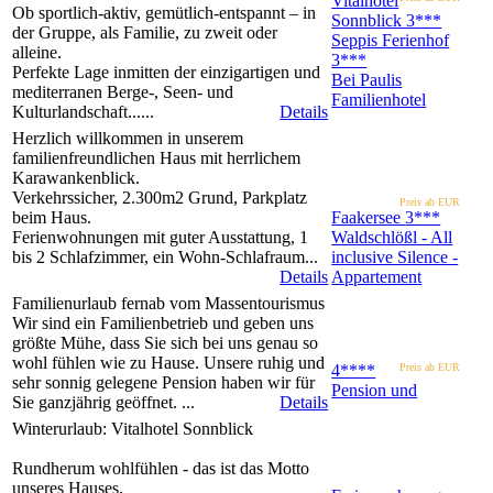
Vitalhotel
Ob sportlich-aktiv, gemütlich-entspannt – in
Sonnblick
3***
der Gruppe, als Familie, zu zweit oder
Seppis Ferienhof
alleine.
3***
Perfekte Lage inmitten der einzigartigen und
Bei Paulis
mediterranen Berge-, Seen- und
Familienhotel
Kulturlandschaft......
Details
Herzlich willkommen in unserem
familienfreundlichen Haus mit herrlichem
Karawankenblick.
Verkehrssicher, 2.300m2 Grund, Parkplatz
Preis ab EUR
beim Haus.
Faakersee
3***
Ferienwohnungen mit guter Ausstattung, 1
Waldschlößl - All
bis 2 Schlafzimmer, ein Wohn-Schlafraum...
inclusive Silence -
Details
Appartement
Familienurlaub fernab vom Massentourismus
Wir sind ein Familienbetrieb und geben uns
größte Mühe, dass Sie sich bei uns genau so
wohl fühlen wie zu Hause. Unsere ruhig und
4****
Preis ab EUR
sehr sonnig gelegene Pension haben wir für
Pension und
Sie ganzjährig geöffnet. ...
Details
Winterurlaub: Vitalhotel Sonnblick
Rundherum wohlfühlen - das ist das Motto
unseres Hauses.