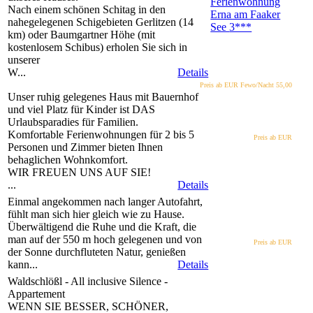
Ferienwohnung
Nach einem schönen Schitag in den
Erna am Faaker
nahegelegenen Schigebieten Gerlitzen (14
See
3***
km) oder Baumgartner Höhe (mit
kostenlosem Schibus) erholen Sie sich in
unserer
W...
Details
Preis ab EUR
Fewo/Nacht 55,00
Unser ruhig gelegenes Haus mit Bauernhof
und viel Platz für Kinder ist DAS
Urlaubsparadies für Familien.
Komfortable Ferienwohnungen für 2 bis 5
Preis ab EUR
Personen und Zimmer bieten Ihnen
behaglichen Wohnkomfort.
WIR FREUEN UNS AUF SIE!
...
Details
Einmal angekommen nach langer Autofahrt,
fühlt man sich hier gleich wie zu Hause.
Überwältigend die Ruhe und die Kraft, die
man auf der 550 m hoch gelegenen und von
Preis ab EUR
der Sonne durchfluteten Natur, genießen
kann...
Details
Waldschlößl - All inclusive Silence -
Appartement
WENN SIE BESSER, SCHÖNER,