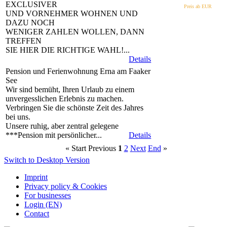
EXCLUSIVER
Preis ab EUR
UND VORNEHMER WOHNEN UND
DAZU NOCH
WENIGER ZAHLEN WOLLEN, DANN
TREFFEN
SIE HIER DIE RICHTIGE WAHL!...
Details
Pension und Ferienwohnung Erna am Faaker
See
Wir sind bemüht, Ihren Urlaub zu einem
unvergesslichen Erlebnis zu machen.
Verbringen Sie die schönste Zeit des Jahres
bei uns.
Unsere ruhig, aber zentral gelegene
***Pension mit persönlicher...
Details
«
Start
Previous
1
2
Next
End
»
Switch to Desktop Version
Imprint
Privacy policy & Cookies
For businesses
Login (EN)
Contact