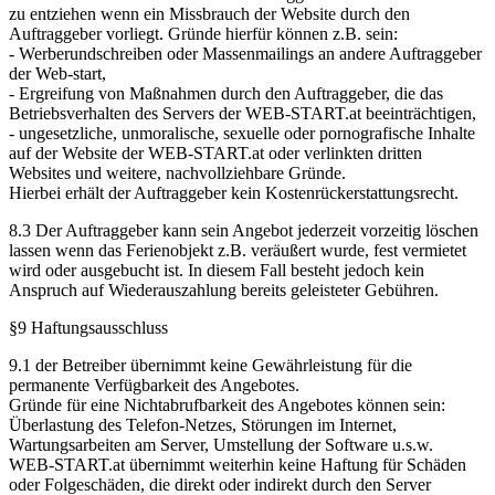
zu entziehen wenn ein Missbrauch der Website durch den
Auftraggeber vorliegt. Gründe hierfür können z.B. sein:
- Werberundschreiben oder Massenmailings an andere Auftraggeber
der Web-start,
- Ergreifung von Maßnahmen durch den Auftraggeber, die das
Betriebsverhalten des Servers der WEB-START.at beeinträchtigen,
- ungesetzliche, unmoralische, sexuelle oder pornografische Inhalte
auf der Website der WEB-START.at oder verlinkten dritten
Websites und weitere, nachvollziehbare Gründe.
Hierbei erhält der Auftraggeber kein Kostenrückerstattungsrecht.
8.3 Der Auftraggeber kann sein Angebot jederzeit vorzeitig löschen
lassen wenn das Ferienobjekt z.B. veräußert wurde, fest vermietet
wird oder ausgebucht ist. In diesem Fall besteht jedoch kein
Anspruch auf Wiederauszahlung bereits geleisteter Gebühren.
§9 Haftungsausschluss
9.1 der Betreiber übernimmt keine Gewährleistung für die
permanente Verfügbarkeit des Angebotes.
Gründe für eine Nichtabrufbarkeit des Angebotes können sein:
Überlastung des Telefon-Netzes, Störungen im Internet,
Wartungsarbeiten am Server, Umstellung der Software u.s.w.
WEB-START.at übernimmt weiterhin keine Haftung für Schäden
oder Folgeschäden, die direkt oder indirekt durch den Server