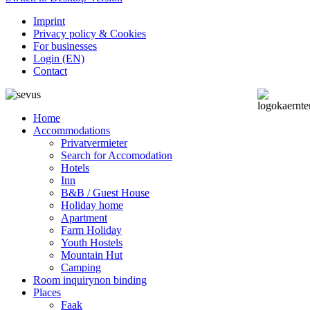
Imprint
Privacy policy & Cookies
For businesses
Login (EN)
Contact
Home
Accommodations
Privatvermieter
Search for Accomodation
Hotels
Inn
B&B / Guest House
Holiday home
Apartment
Farm Holiday
Youth Hostels
Mountain Hut
Camping
Room inquiry
non binding
Places
Faak