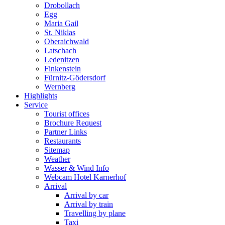
Drobollach
Egg
Maria Gail
St. Niklas
Oberaichwald
Latschach
Ledenitzen
Finkenstein
Fürnitz-Gödersdorf
Wernberg
Highlights
Service
Tourist offices
Brochure Request
Partner Links
Restaurants
Sitemap
Weather
Wasser & Wind Info
Webcam Hotel Karnerhof
Arrival
Arrival by car
Arrival by train
Travelling by plane
Taxi